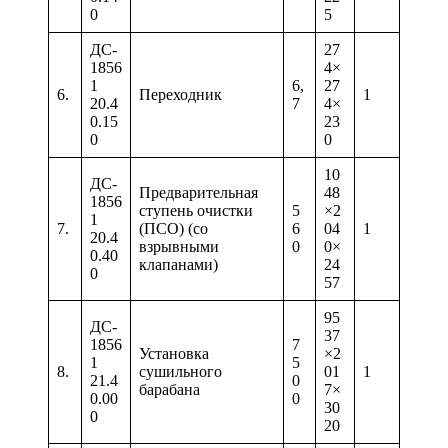
0
5
ДС-
27
1856
4×
1
6,
27
6.
Переходник
1
20.4
7
4×
0.15
23
0
0
10
ДС-
Предварительная
48
1856
ступень очистки
5
×2
1
7.
(ПСО) (со
6
04
1
20.4
взрывными
0
0×
0.40
клапанами)
24
0
57
95
ДС-
37
1856
7
Установка
×2
1
5
8.
сушильного
01
1
21.4
0
барабана
7×
0.00
0
30
0
20