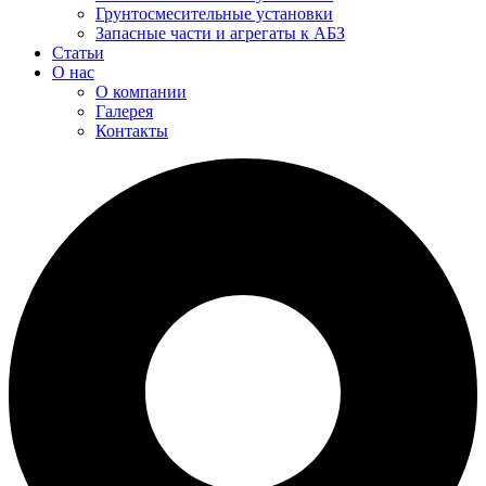
Грунтосмесительные установки
Запасные части и агрегаты к АБЗ
Cтатьи
О нас
О компании
Галерея
Контакты