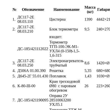
Масса
№
Обозначение
Наименование
Габари
(кг)
ДС117-2Е
1.
Цистерна
1390
4442×2
08.03.110
ДС117-2Е
2.
Блок термометра
9,5
240×27
08.03.210
входит:
Термометр
ТГП-100-ЭК-М1-
ДС-185/421112022
УХЛ4 (0-150ͦ)-1,5-
1,6-315
ДС117-2Е
Электронагреватель
3.
8,6
1420×Ø
08.03.250
трубчатый
4.
Д506А 01.00.390
Решетка
5,35
680×68
5.
Д645-2Г 55.01.430
Поплавок
1,43
1030×Ø
Кран трехходовой
6.
К-80-ІІІ-00
Ø80 с паровым
26
223×26
обогревом
Оправа 2У
7.
ДС-185/421190095
28510063200
УХЛ5.1
Термометр ТТЖ-М.