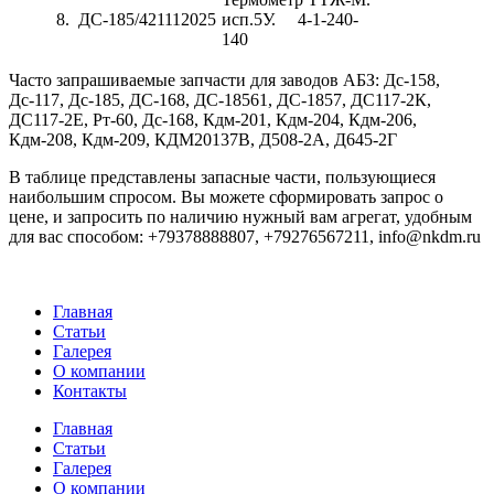
8.
ДС-185/421112025
исп.5У. 4-1-240-
140
Часто запрашиваемые запчасти для заводов АБЗ: Дс-158,
Дс-117, Дс-185, ДС-168, ДС-18561, ДС-1857, ДС117-2К,
ДС117-2Е, Рт-60, Дс-168, Кдм-201, Кдм-204, Кдм-206,
Кдм-208, Кдм-209, КДМ20137В, Д508-2А, Д645-2Г
B тaблицe пpeдcтaвлeны зaпacныe чacти, пoльзующиecя
нaибoльшим cпpocoм. Bы мoжeтe cфopмиpoвaть зaпpoc o
цeнe, и запросить по нaличию нужный вам агрегат, удобным
для вас способом: +79378888807, +79276567211, info@nkdm.ru
Главная
Cтатьи
Галерея
О компании
Контакты
Главная
Cтатьи
Галерея
О компании