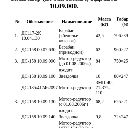
10.09.000.
Масса
Габа
№
Обозначение
Наименование
(кг)
(м
Барабан
ДС117-2К
1.
(«беличье
42,5
796×39
10.04.130
колесо»)
Барабан
2.
ДС-158 00.07.630
62
960×27
(приводной)
Мотор-редуктор
3.
ДС-158 10.09.090
84
750×2
(до 01.08.2006г.)
входит:
ДС-158 10.09.100
Звездочка
10
80×247
3МП-40-
ДС-185/417462097
Мотор-редуктор
71-375-
110
Мотор-редуктор
3.
ДС-158 10.09.130
68,2
655×2
(с 01.08.2006г.)
входит:
ДС-158 10.09.140
Звездочка
9,8
72×247
Мотор-редуктор