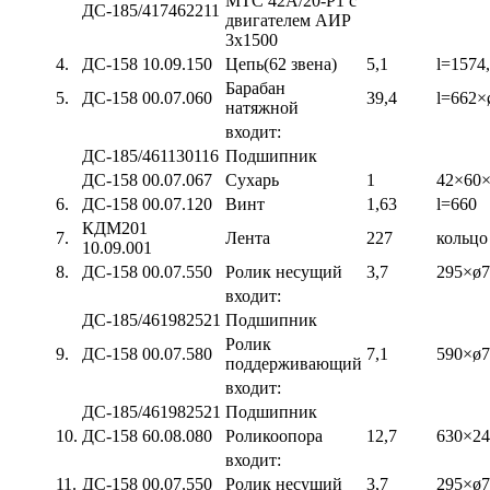
МТС 42А/20-Р1 с
ДС-185/417462211
двигателем АИР
3х1500
4.
ДС-158 10.09.150
Цепь(62 звена)
5,1
l=1574
Барабан
5.
ДС-158 00.07.060
39,4
l=662×
натяжной
входит:
ДС-185/461130116
Подшипник
ДС-158 00.07.067
Сухарь
1
42×60
6.
ДС-158 00.07.120
Винт
1,63
l=660
КДМ201
7.
Лента
227
кольцо
10.09.001
8.
ДС-158 00.07.550
Ролик несущий
3,7
295×ø7
входит:
ДС-185/461982521
Подшипник
Ролик
9.
ДС-158 00.07.580
7,1
590×ø7
поддерживающий
входит:
ДС-185/461982521
Подшипник
10.
ДС-158 60.08.080
Роликоопора
12,7
630×24
входит:
11.
ДС-158 00.07.550
Ролик несущий
3,7
295×ø7