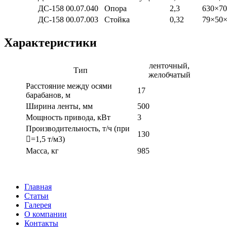
ДС-158 00.07.040
Опора
2,3
630×7
ДС-158 00.07.003
Стойка
0,32
79×50
Характеристики
ленточный,
Тип
желобчатый
Расстояние между осями
17
барабанов, м
Ширина ленты, мм
500
Мощность привода, кВт
3
Производительность, т/ч (при
130
=1,5 т/м3)
Масса, кг
985
Главная
Cтатьи
Галерея
О компании
Контакты