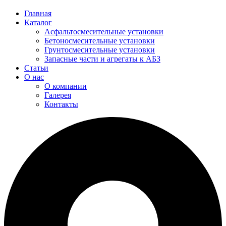
Главная
Каталог
Асфальтосмесительные установки
Бетоносмесительные установки
Грунтосмесительные установки
Запасные части и агрегаты к АБЗ
Cтатьи
О нас
О компании
Галерея
Контакты