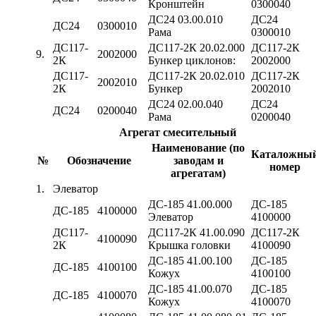
Кронштейн
0300040
ДС24 03.00.010
ДС24
ДС24
0300010
Рама
0300010
ДС117-
ДС117-2К 20.02.000
ДС117-2К
9.
2002000
2К
Бункер циклонов:
2002000
ДС117-
ДС117-2К 20.02.010
ДС117-2К
2002010
2К
Бункер
2002010
ДС24 02.00.040
ДС24
ДС24
0200040
Рама
0200040
Aгpeгaт смесительный
Наименование (по
Каталожны
№
Обозначение
заводам и
номер
агрегатам)
1.
Элеватор
ДС-185 41.00.000
ДС-185
ДС-185
4100000
Элеватор
4100000
ДС117-
ДС117-2К 41.00.090
ДС117-2К
4100090
2К
Крышка головки
4100090
ДС-185 41.00.100
ДС-185
ДС-185
4100100
Кожух
4100100
ДС-185 41.00.070
ДС-185
ДС-185
4100070
Кожух
4100070