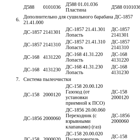
Д588 01.01.036
Д588
0101036
Д588 010103
Пластина
Дополнительно для сушильного барабана ДС-1857
6.
21.41.000
ДС-1857 21.41.301
ДС-1857
ДС-1857
2141301
Лопасть
2141301
ДС-1857 21.41.310
ДС-1857
ДС-1857
2141310
Лопасть
2141310
ДС-168 41.31.220
ДС-168
ДС-168
4131220
Лопасть
4131220
ДС-168 41.31.230
ДС-168
ДС-168
4131230
Лопасть
4131230
7.
Система пылеочистки
ДС-158 20.00.120
Газоход (от
ДС-158
ДС-158
2000120
установки
2000120
приемной к ПСО)
ДС-1856 20.00.060
Переходник (с
ДС-1856
ДС-1856
2000060
взрывными
2000060
клапанами) (газ)
ДС-158 20.00.020
ДС-158
ДС-158
2000020
Пылеуловитель