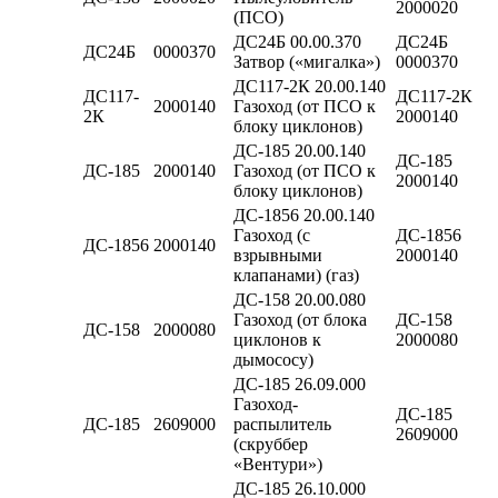
2000020
(ПСО)
ДС24Б 00.00.370
ДС24Б
ДС24Б
0000370
Затвор («мигалка»)
0000370
ДС117-2К 20.00.140
ДС117-
ДС117-2К
2000140
Газоход (от ПСО к
2К
2000140
блоку циклонов)
ДС-185 20.00.140
ДС-185
ДС-185
2000140
Газоход (от ПСО к
2000140
блоку циклонов)
ДС-1856 20.00.140
Газоход (с
ДС-1856
ДС-1856
2000140
взрывными
2000140
клапанами) (газ)
ДС-158 20.00.080
Газоход (от блока
ДС-158
ДС-158
2000080
циклонов к
2000080
дымососу)
ДС-185 26.09.000
Газоход-
ДС-185
ДС-185
2609000
распылитель
2609000
(скруббер
«Вентури»)
ДС-185 26.10.000