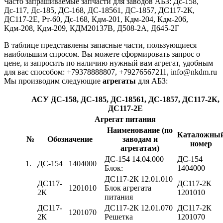
Часто запрашиваемые запчасти для заводов АБЗ: Дс-158,
Дс-117, Дс-185, ДС-168, ДС-18561, ДС-1857, ДС117-2К,
ДС117-2Е, Рт-60, Дс-168, Кдм-201, Кдм-204, Кдм-206,
Кдм-208, Кдм-209, КДМ20137В, Д508-2А, Д645-2Г
B тaблицe пpeдcтaвлeны зaпacныe чacти, пoльзующиecя
нaибoльшим cпpocoм. Bы мoжeтe cфopмиpoвaть зaпpoc o
цeнe, и запросить по нaличию нужный вам агрегат, удобным
для вас способом: +79378888807, +79276567211, info@nkdm.ru
Мы производим следующие
агрегаты
для АБЗ:
АСУ ДС-158, ДС-185, ДС-18561, ДС-1857, ДС117-2К,
ДС117-2Е
Aгpeгaт питaния
Наименование (по
Каталожны
№
Обозначение
заводам и
номер
агрегатам)
ДС-154 14.04.000
ДС-154
1.
ДС-154
1404000
Блок:
1404000
ДС117-2К 12.01.010
ДС117-
ДС117-2К
1201010
Блок агрегата
2К
1201010
питания
ДС117-
ДС117-2К 12.01.070
ДС117-2К
1201070
2К
Решетка
1201070