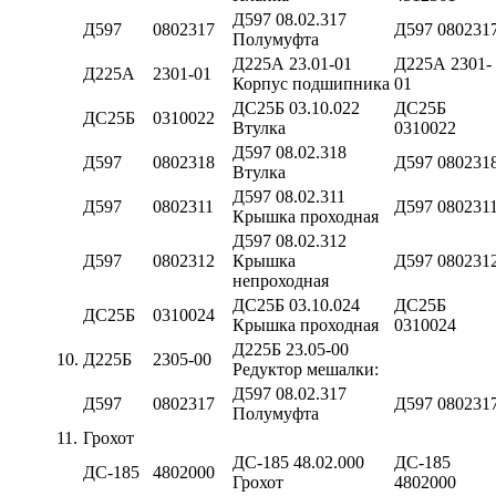
Д597 08.02.317
Д597
0802317
Д597 080231
Полумуфта
Д225А 23.01-01
Д225А 2301-
Д225А
2301-01
Корпус подшипника
01
ДС25Б 03.10.022
ДС25Б
ДС25Б
0310022
Втулка
0310022
Д597 08.02.318
Д597
0802318
Д597 080231
Втулка
Д597 08.02.311
Д597
0802311
Д597 080231
Крышка проходная
Д597 08.02.312
Д597
0802312
Крышка
Д597 080231
непроходная
ДС25Б 03.10.024
ДС25Б
ДС25Б
0310024
Крышка проходная
0310024
Д225Б 23.05-00
10.
Д225Б
2305-00
Редуктор мешалки:
Д597 08.02.317
Д597
0802317
Д597 080231
Полумуфта
11.
Грохот
ДС-185 48.02.000
ДС-185
ДС-185
4802000
Грохот
4802000