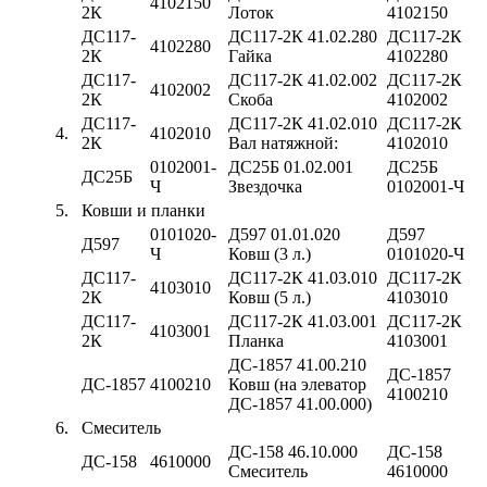
4102150
2К
Лоток
4102150
ДС117-
ДС117-2К 41.02.280
ДС117-2К
4102280
2К
Гайка
4102280
ДС117-
ДС117-2К 41.02.002
ДС117-2К
4102002
2К
Скоба
4102002
ДС117-
ДС117-2К 41.02.010
ДС117-2К
4.
4102010
2К
Вал натяжной:
4102010
0102001-
ДС25Б 01.02.001
ДС25Б
ДС25Б
Ч
Звездочка
0102001-Ч
5.
Ковши и планки
0101020-
Д597 01.01.020
Д597
Д597
Ч
Ковш (3 л.)
0101020-Ч
ДС117-
ДС117-2К 41.03.010
ДС117-2К
4103010
2К
Ковш (5 л.)
4103010
ДС117-
ДС117-2К 41.03.001
ДС117-2К
4103001
2К
Планка
4103001
ДС-1857 41.00.210
ДС-1857
ДС-1857
4100210
Ковш (на элеватор
4100210
ДС-1857 41.00.000)
6.
Смеситель
ДС-158 46.10.000
ДС-158
ДС-158
4610000
Смеситель
4610000