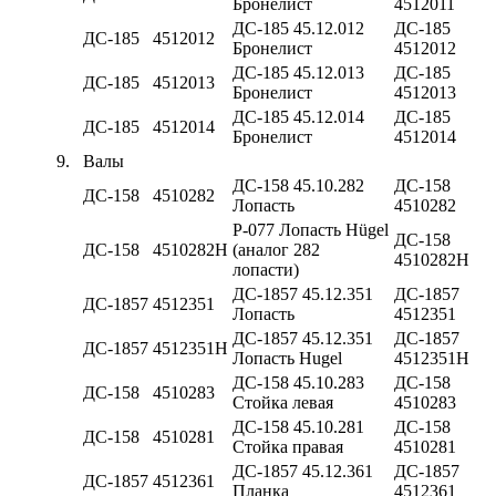
Бронелист
4512011
ДС-185 45.12.012
ДС-185
ДС-185
4512012
Бронелист
4512012
ДС-185 45.12.013
ДС-185
ДС-185
4512013
Бронелист
4512013
ДС-185 45.12.014
ДС-185
ДС-185
4512014
Бронелист
4512014
9.
Валы
ДС-158 45.10.282
ДС-158
ДС-158
4510282
Лопасть
4510282
Р-077 Лопасть Hügel
ДС-158
ДС-158
4510282Н
(аналог 282
4510282Н
лопасти)
ДС-1857 45.12.351
ДС-1857
ДС-1857
4512351
Лопасть
4512351
ДС-1857 45.12.351
ДС-1857
ДС-1857
4512351Н
Лопасть Hugel
4512351Н
ДС-158 45.10.283
ДС-158
ДС-158
4510283
Стойка левая
4510283
ДС-158 45.10.281
ДС-158
ДС-158
4510281
Стойка правая
4510281
ДС-1857 45.12.361
ДС-1857
ДС-1857
4512361
Планка
4512361