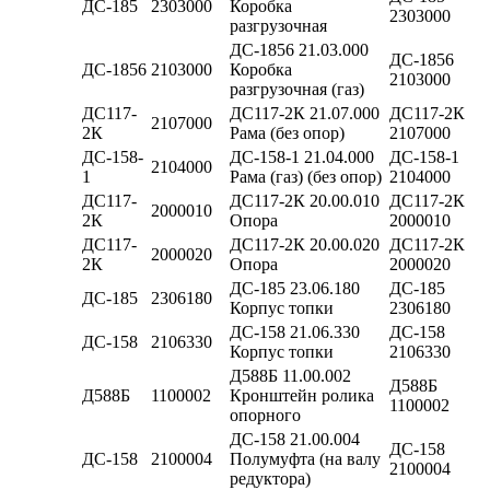
ДС-185
2303000
Коробка
2303000
разгрузочная
ДС-1856 21.03.000
ДС-1856
ДС-1856
2103000
Коробка
2103000
разгрузочная (газ)
ДС117-
ДС117-2К 21.07.000
ДС117-2К
2107000
2К
Рама (без опор)
2107000
ДС-158-
ДС-158-1 21.04.000
ДС-158-1
2104000
1
Рама (газ) (без опор)
2104000
ДС117-
ДС117-2К 20.00.010
ДС117-2К
2000010
2К
Опора
2000010
ДС117-
ДС117-2К 20.00.020
ДС117-2К
2000020
2К
Опора
2000020
ДС-185 23.06.180
ДС-185
ДС-185
2306180
Корпус топки
2306180
ДС-158 21.06.330
ДС-158
ДС-158
2106330
Корпус топки
2106330
Д588Б 11.00.002
Д588Б
Д588Б
1100002
Кронштейн ролика
1100002
опорного
ДС-158 21.00.004
ДС-158
ДС-158
2100004
Полумуфта (на валу
2100004
редуктора)