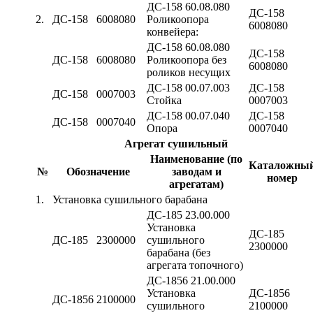
ДС-158 60.08.080
ДС-158
2.
ДС-158
6008080
Роликоопора
6008080
конвейера:
ДС-158 60.08.080
ДС-158
ДС-158
6008080
Роликоопора без
6008080
роликов несущих
ДС-158 00.07.003
ДС-158
ДС-158
0007003
Стойка
0007003
ДС-158 00.07.040
ДС-158
ДС-158
0007040
Опора
0007040
Aгpeгaт сушильный
Наименование (по
Каталожны
№
Обозначение
заводам и
номер
агрегатам)
1.
Установка сушильного барабана
ДС-185 23.00.000
Установка
ДС-185
ДС-185
2300000
сушильного
2300000
барабана (без
агрегата топочного)
ДС-1856 21.00.000
Установка
ДС-1856
ДС-1856
2100000
сушильного
2100000